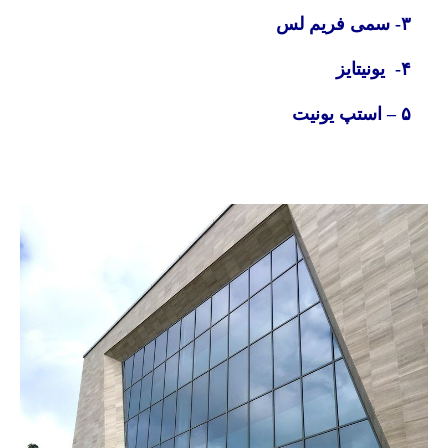
۳- سمی فریم لس
۴- یونیتایز
۵ – استپ یونیت