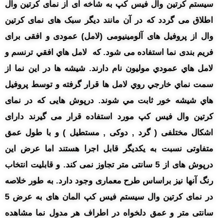
سیستم کرتین وال فیس کپ به شاخه ای از نمای کرتین وال
اطلاق می گردد که در آن مانند دیگر سبک های نمای کرتین
وال از پروفیل های آلومینیومی (لامل) عمودی و افقی برای
فریم بندی نما استفاده می شود. که لامل هاي افقي ترنسم و
لامل هاي عمودي موليون نام دارند. شيشه ها در اين نما از
سمت نماي خارجي روي لامل ها قرار گرفته و توسط پروفيل
هاي شيشه خور ثابت مي شوند. درپوش هایی که در نمای
کرتین وال فیس کپ مورد استفاده قرار می گیرند دارای
اشکال مختلفی ( گرد , دوکی , مستطیل ) و با طول عمق
متفاوتی نسبت به یکدیگر قابل اجرا هستند اما عرض این
درپوش های از 5 سانتی متر تجاوز نمی کند. و قابلیت انتخاب
رنگ آنها نیز براساس طرح معماری وجود دارد. به طور خلاصه
در نمای کرتین وال سیستم فیس کپ المان های به عرض 5
سانتی متر و عمق دلخواه در اطراف هر مدول نما مشاهده