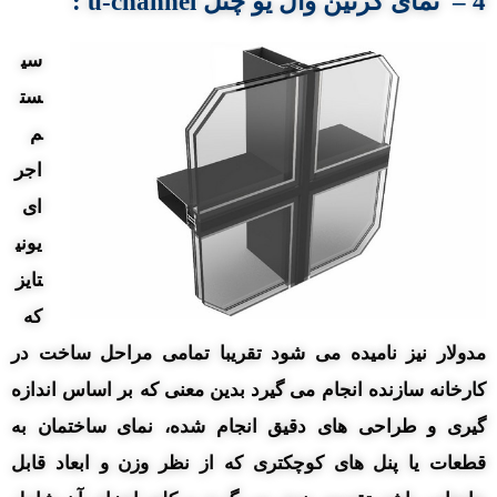
4 – نمای کرتین
وال
یو چنل
u-channel
:
سی
ست
م
اجر
ای
یونی
تایز
که
مدولار نیز نامیده می شود تقریبا تمامی مراحل ساخت در
کارخانه سازنده انجام می گیرد بدین معنی که بر اساس اندازه
گیری و طراحی های دقیق انجام شده، نمای ساختمان به
قطعات یا پنل های کوچکتری که از نظر وزن و ابعاد قابل