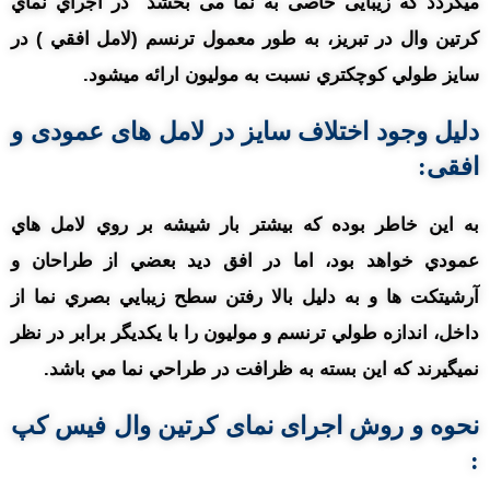
میگردد که زیبایی خاصی به نما می بخشد در اجراي نماي
کرتين وال در تبریز، به طور معمول ترنسم (لامل افقي ) در
سايز طولي کوچکتري نسبت به موليون ارائه ميشود.
دلیل وجود اختلاف سايز در لامل های عمودی و
افقی:
به اين خاطر بوده که بيشتر بار شيشه بر روي لامل هاي
عمودي خواهد بود، اما در افق ديد بعضي از طراحان و
آرشيتکت ها و به دليل بالا رفتن سطح زيبايي بصري نما از
داخل، اندازه طولي ترنسم و موليون را با يکديگر برابر در نظر
نميگيرند که اين بسته به ظرافت در طراحي نما مي باشد.
نحوه و روش
اجرای نمای کرتین وال فیس کپ
: