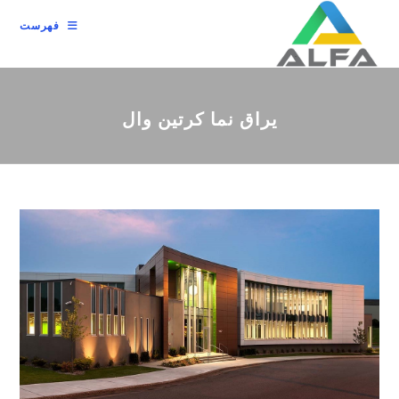
رش
فهرست
ه
حتوا
یراق نما کرتین وال