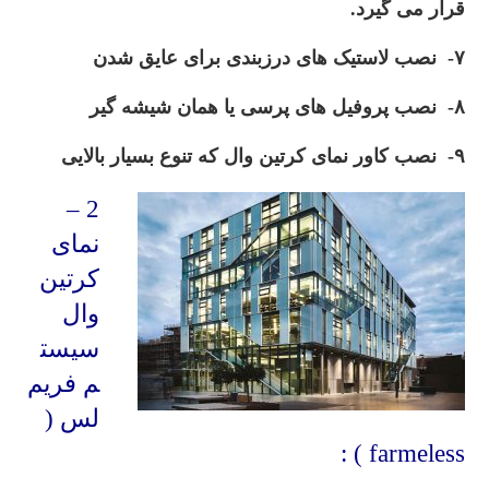
قرار می گیرد.
۷- نصب لاستیک های درزبندی برای عایق شدن
۸- نصب پروفیل های پرسی یا همان شیشه گیر
۹- نصب کاور نمای کرتین وال که تنوع بسیار بالایی
2 –
نمای
کرتین
وال
سیست
م فریم
لس (
farmeless ) :