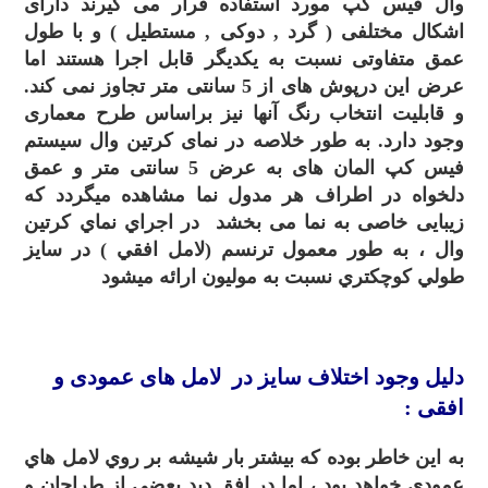
وال فیس کپ مورد استفاده قرار می گیرند دارای
اشکال مختلفی ( گرد , دوکی , مستطیل ) و با طول
عمق متفاوتی نسبت به یکدیگر قابل اجرا هستند اما
عرض این درپوش های از 5 سانتی متر تجاوز نمی کند.
و قابلیت انتخاب رنگ آنها نیز براساس طرح معماری
وجود دارد. به طور خلاصه در نمای کرتین وال سیستم
فیس کپ المان های به عرض 5 سانتی متر و عمق
دلخواه در اطراف هر مدول نما مشاهده میگردد که
زیبایی خاصی به نما می بخشد در اجراي نماي کرتين
وال ، به طور معمول ترنسم (لامل افقي ) در سايز
طولي کوچکتري نسبت به موليون ارائه ميشود
.
دلیل وجود اختلاف سايز در لامل های عمودی و
افقی :
به اين خاطر بوده که بيشتر بار شيشه بر روي لامل هاي
عمودي خواهد بود ، اما در افق ديد بعضي از طراحان و