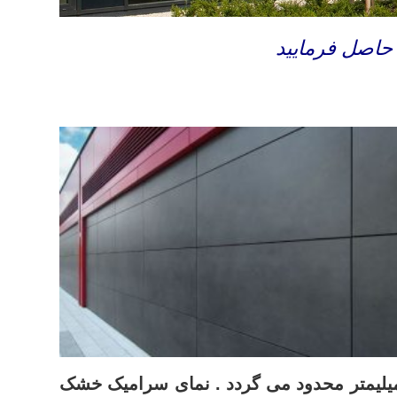
 حاصل فرمایید
ی عرضه می گردد و در کشور ما ایران با توجه به محدودیت های تولید این ضخامت به 10 تا 12 میلیمتر محدود می گردد . نمای سرامیک خشک