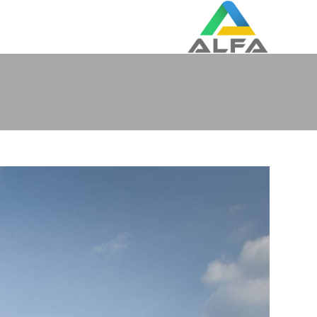
رش
ه
حتوا