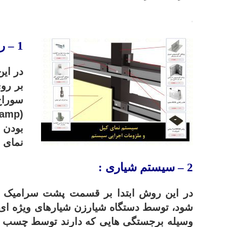
.
1
–
رو
در ای
بر رو
سوراخ
(Clamp) بر روی ریل های آلومینیومی افقی مخصوص این سیستم متصل می شوند.
بودن 
نمای ن
2
– سیستم شیاری :
در این روش ابتدا بر قسمت پشت سرامیک ها
شود، توسط دستگاه شیارزن شیارهای ویژه ای
وسیله برجستگی هایی که دارند توسط چسب 