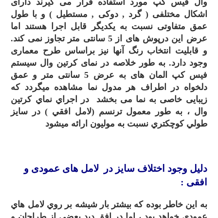
وال فیس کپ مورد استفاده قرار می گیرند دارای
اشکال مختلفی ( گرد , دوکی , مستطیل ) و با طول
عمق متفاوتی نسبت به یکدیگر قابل اجرا هستند اما
عرض این درپوش های از 5 سانتی متر تجاوز نمی کند.
و قابلیت انتخاب رنگ آنها نیز براساس طرح معماری
وجود دارد. به طور خلاصه در نمای کرتین وال سیستم
فیس کپ المان های به عرض 5 سانتی متر و عمق
دلخواه در اطراف هر مدول نما مشاهده میگردد که
زیبایی خاصی به نما می بخشد در اجراي نماي کرتين
وال ، به طور معمول ترنسم (لامل افقي ) در سايز
طولي کوچکتري نسبت به موليون ارائه ميشود
.
دلیل وجود اختلاف سايز در لامل های عمودی و
افقی :
به اين خاطر بوده که بيشتر بار شيشه بر روي لامل هاي
عمودي خواهد بود ، اما در افق ديد بعضي از طراحان و