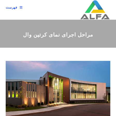
رش
فهرست
ه
حتوا
مراحل اجرای نمای کرتین وال