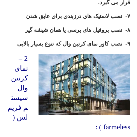
قرار می گیرد.
۷- نصب لاستیک های درزبندی برای عایق شدن
۸- نصب پروفیل های پرسی یا همان شیشه گیر
۹- نصب کاور نمای کرتین وال که تنوع بسیار بالایی
2 –
نمای
کرتین
وال
سیست
م فریم
لس (
farmeless ) :