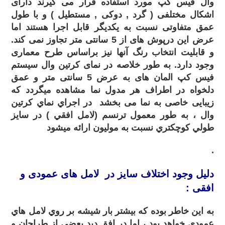
وال فیس کپ مورد استفاده قرار می گیرند دارای
اشکال مختلفی ( گرد , دوکی , مستطیل ) و با طول
عمق متفاوتی نسبت به یکدیگر قابل اجرا هستند اما
عرض این درپوش های از 5 سانتی متر تجاوز نمی کند.
و قابلیت انتخاب رنگ آنها نیز براساس طرح معماری
وجود دارد. به طور خلاصه در نمای کرتین وال سیستم
فیس کپ المان های به عرض 5 سانتی متر و عمق
دلخواه در اطراف هر مدول نما مشاهده میگردد که
زیبایی خاصی به نما می بخشد در اجراي نماي کرتين
وال ، به طور معمول ترنسم (لامل افقي ) در سايز
طولي کوچکتري نسبت به موليون ارائه ميشود
.
دلیل وجود اختلاف سايز در لامل های عمودی و
افقی :
به اين خاطر بوده که بيشتر بار شيشه بر روي لامل هاي
عمودي خواهد بود ، اما در افق ديد بعضي از طراحان و