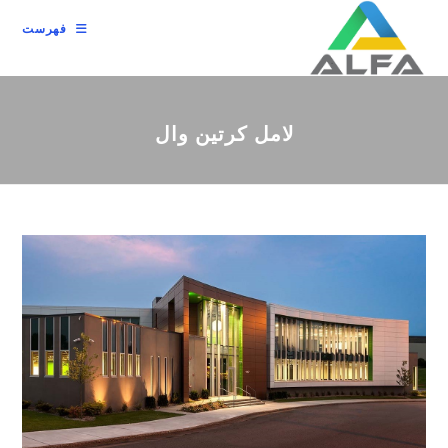
رش
فهرست
ه
حتوا
لامل کرتین وال