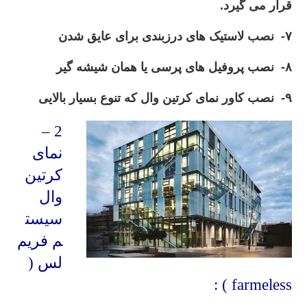
قرار می گیرد.
۷- نصب لاستیک های درزبندی برای عایق شدن
۸- نصب پروفیل های پرسی یا همان شیشه گیر
۹- نصب کاور نمای کرتین وال که تنوع بسیار بالایی
2 –
نمای
کرتین
وال
سیست
م فریم
لس (
farmeless ) :