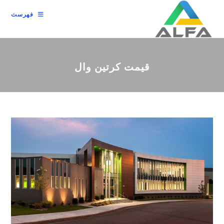
رش
فهرست
ه
حتوا
قیمت کرتین وال