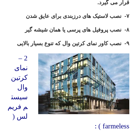
قرار می گیرد.
۷- نصب لاستیک های درزبندی برای عایق شدن
۸- نصب پروفیل های پرسی یا همان شیشه گیر
۹- نصب کاور نمای کرتین وال که تنوع بسیار بالایی
2 –
نمای
کرتین
وال
سیست
م فریم
لس (
farmeless ) :