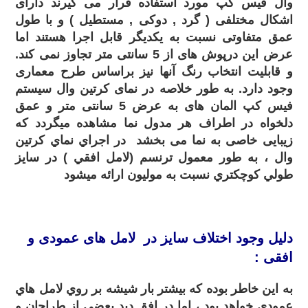
وال فیس کپ مورد استفاده قرار می گیرند دارای
اشکال مختلفی ( گرد , دوکی , مستطیل ) و با طول
عمق متفاوتی نسبت به یکدیگر قابل اجرا هستند اما
عرض این درپوش های از 5 سانتی متر تجاوز نمی کند.
و قابلیت انتخاب رنگ آنها نیز براساس طرح معماری
وجود دارد. به طور خلاصه در نمای کرتین وال سیستم
فیس کپ المان های به عرض 5 سانتی متر و عمق
دلخواه در اطراف هر مدول نما مشاهده میگردد که
زیبایی خاصی به نما می بخشد در اجراي نماي کرتين
وال ، به طور معمول ترنسم (لامل افقي ) در سايز
طولي کوچکتري نسبت به موليون ارائه ميشود
.
دلیل وجود اختلاف سايز در لامل های عمودی و
افقی :
به اين خاطر بوده که بيشتر بار شيشه بر روي لامل هاي
عمودي خواهد بود ، اما در افق ديد بعضي از طراحان و