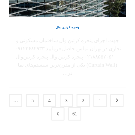
پنجره کرتین وال
جهت اجرای پنجره کرتین وال ساختمان مسکونی و
تجاری در تهران تماس حاصل فرمایید ۰۹۱۲۲۶۸۲۹۳۳
– ۰۲۱۸۸۵۵۲۰۵۱ پنجره کرتین وال پنجره کِرتین‌وال
(Curtain Wall) یکی از مدرن‌ترین سیستم‌های نما
در…
…
5
4
3
2
1
برو به صفحۀ قبلی
61
برو به صفحۀ بعدی