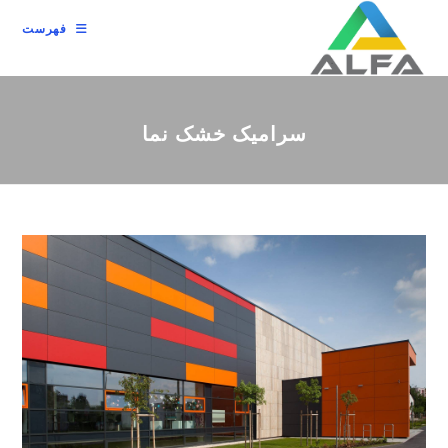
رش
فهرست
ه
حتوا
سرامیک خشک نما