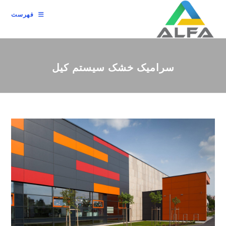
رش
فهرست
ه
حتوا
سرامیک خشک سیستم کیل