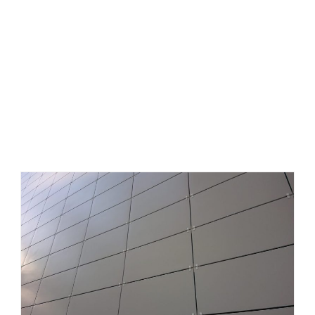
رانرسرامیک خشک ، جزییات نما سرامیک خشک ، دیتیل
نصب سرامیک خشک ، مجری نما سرامیک خشک ، نحوه
اجرای سرامیک خشک نما .، اتصالات نمای خشک ، سرامیک
خشک چیست ، سیستم ترک ، اجرای نما سرامیک خشک در
تبریز ، کلیپس سرامیک خشک ، معایب نمای سرامیک خشک
.، بهترین سرامیک پرسلان نما ، اجزای نمای خشک ، نصاب
نمای سرامیک خشک ، نحوه اجرای سرامیک خشک