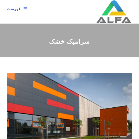
رش
فهرست
ه
حتوا
سرامیک خشک