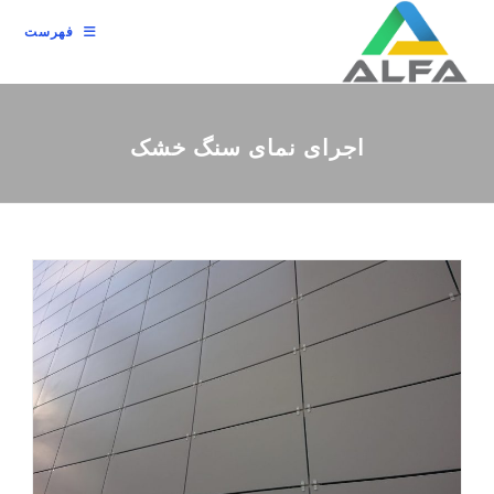
رش
فهرست
ه
حتوا
اجرای نمای سنگ خشک