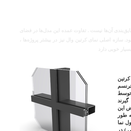
یق‌بندی آن‌ها نیست . تفاوت عمده این مدل‌ها در فضای
سازه اصلی نمای کرتین وال نیز در بیشتر پروژه‌ها ،
سیار خوبی دارد
کرتین
ترنسم
 توسط
گیرند
ض این
به طور
 هر مدول نما
 ) در