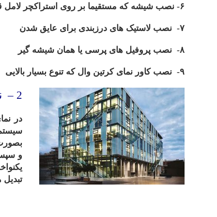
۶- نصب شیشه که مستقیما بر روی استراکچر لامل قرار می گیرد.
۷- نصب لاستیک های درزبندی برای عایق شدن
۸- نصب پروفیل های پرسی یا همان شیشه گیر
۹- نصب کاور نمای کرتین وال که تنوع بسیار بالایی
2 – نمای کرتین وال سیستم فریم لس ( farmeless ) :
در نما
سیستم 
بصورت 
و سپس 
تبدیل 
.