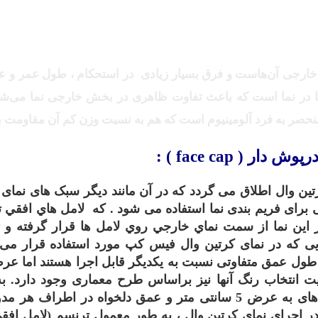
ی خارجی آن‌هاست و فرق بسیار زیادی در استحکام ، طول عمر و عا
ا در نما است که باعث تفاوت ظاهری در بخش خارجی نما می‌شود. 
منحصر به فرد آلومینیوم است که هم به نسبت وزن کم آن مقاومت ب
رپوش دار ( face cap )
:
ن وال اطلاق می گردد که در آن مانند دیگر سبک های نمای 
ی برای فریم بندی نما استفاده می شود . که لامل هاي افقي 
ر اين نما از سمت نماي خارجي روي لامل ها قرار گرفته و
 که در نمای کرتین وال فیس کپ مورد استفاده قرار می 
 طول عمق متفاوتی نسبت به یکدیگر قابل اجرا هستند اما عر
ند. و قابلیت انتخاب رنگ آنها نیز براساس طرح معماری وجود دارد. 
خلاصه در نمای کرتین وال سیستم فیس کپ المان های به عرض 5 سانتی متر و عمق دلخواه در اطراف
 اجراي نماي کرتين وال ، به طور معمول ترنسم (لامل افقي