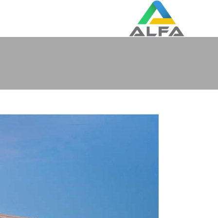
رش
ه
حتوا