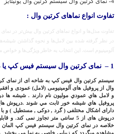
4- نمای کرتین وال سیستم کرتین وال یونیتایز
تفاوت انواع نماهای کرتین وال :
تفاوت مدل‌ها و انواع نماهای کرتین وال بیش‌تر در نما
در نظر گرفته شده بین لامل‌ها و نحوه گذاشتن شیشه‌ه
آلومینیوم است. این انتخاب به خاطر ویژگی‌ها و خواص 
1 –
نمای کرتین وال
سیستم
فیس کپ
یا
د
سیستم کرتین وال فیس کپ به شاخه ای از نمای کرتی
وال از پروفیل های آلومینیومی (لامل) عمودی و افق
و لامل هاي عمودي موليون نام دارند . شيشه ها د
پروفيل هاي شيشه خور ثابت مي شوند .درپوش هایی
دارای اشکال مختلفی ( گرد , دوکی , مستطیل ) و با
درپوش های از 5 سانتی متر تجاوز نمی ک
مشاهده میگردد که زیبایی خاصی به نما می بخشد در