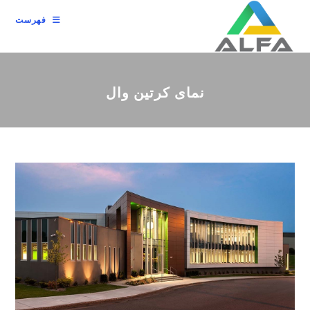
رش
فهرست
ه
حتوا
نمای کرتین وال