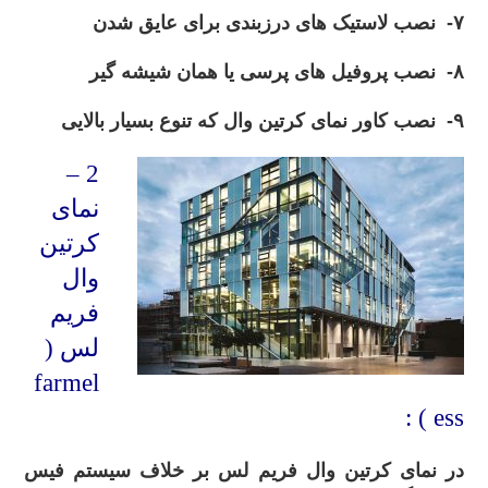
۷- نصب لاستیک های درزبندی برای عایق شدن
۸- نصب پروفیل های پرسی یا همان شیشه گیر
۹- نصب کاور نمای کرتین وال که تنوع بسیار بالایی
2 –
نمای
کرتین
وال
فریم
لس (
farmel
ess ) :
در نمای کرتین وال فریم لس بر خلاف سیستم فیس