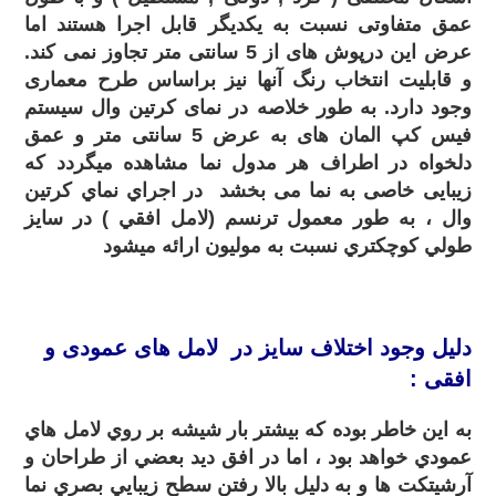
عمق متفاوتی نسبت به یکدیگر قابل اجرا هستند اما
عرض این درپوش های از 5 سانتی متر تجاوز نمی کند.
و قابلیت انتخاب رنگ آنها نیز براساس طرح معماری
وجود دارد. به طور خلاصه در نمای کرتین وال سیستم
فیس کپ المان های به عرض 5 سانتی متر و عمق
دلخواه در اطراف هر مدول نما مشاهده میگردد که
زیبایی خاصی به نما می بخشد در اجراي نماي کرتين
وال ، به طور معمول ترنسم (لامل افقي ) در سايز
طولي کوچکتري نسبت به موليون ارائه ميشود
.
دلیل وجود اختلاف سايز در لامل های عمودی و
افقی :
به اين خاطر بوده که بيشتر بار شيشه بر روي لامل هاي
عمودي خواهد بود ، اما در افق ديد بعضي از طراحان و
آرشيتکت ها و به دليل بالا رفتن سطح زيبايي بصري نما