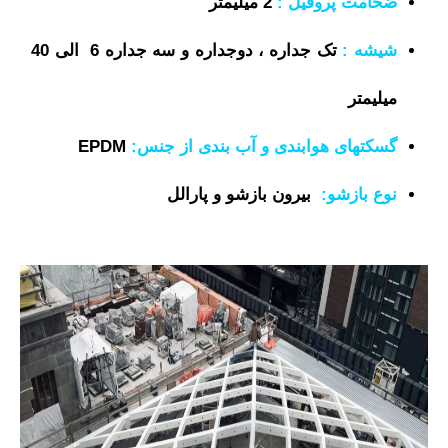
ضخامت پروفیل :
2
میلیمتر
شیشه :
تک جداره ، دوجداره و سه جداره 6 الی 40
میلیمتر
گسکتهای هوابندی و آب بندی از جنس:
EPDM
نوع بازشو:
بیرون بازشو و پارالل