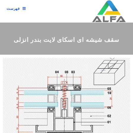
فهرست
سقف شیشه ای اسکای لایت بندر انزلی