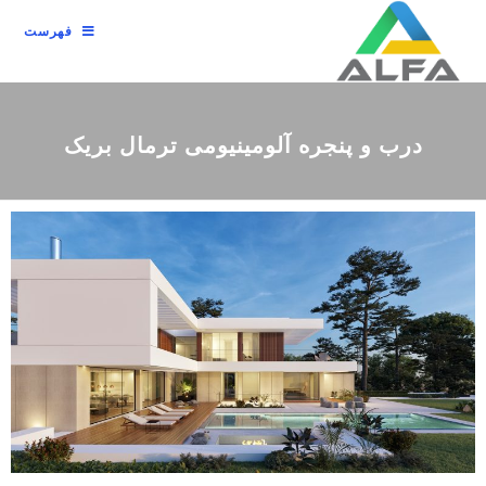
فهرست
درب و پنجره آلومینیومی ترمال بریک