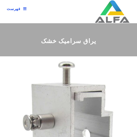
فهرست
یراق سرامیک خشک