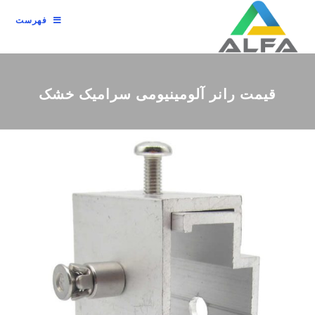
فهرست
قیمت رانر آلومینیومی سرامیک خشک