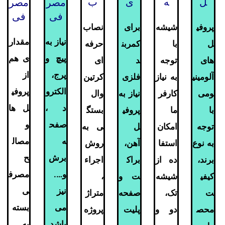
ل
ه
ی
ب
مصر
مصر
فی
فی
پروفی
شیشه
برای
نصاب
نیاز به
مقدار
ل
با
کمربن
حرفه
پیچ و
ی هم
های
توجه
د
ای
پرج،
از
آلومینی
به نیاز
فلزی
کرتین
الکترو
پروفی
ومی
کارفر
نیاز به
وال
د ،
ل ها
با
ما
پروفی
بستگ
صفح
و
توجه
امکان
ل
ی به
ه
مصال
به نوع
استفا
آهن،
روش
برش
ح
برند،
ده از
براک
اجراء
و….
مصرف
کیفی
شیشه
ت و
،
نیز
ی
ت
تک،
صفحه
متراژ
می
بسته
محص
دو و
پلیت
پروژه
باشد
به