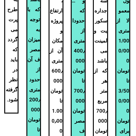
ول
سه
و …
،
که با
طرح
معمو
جداره
که
ارتفاع
توجه
پرت
لا از
سکور
حدودا
پروژه
به
می
متری
یت و
از
و
میزان
گردد
1/00
لمینت
متری
مکان
مصر
که
0/00
می
400٫
آن از
ف آن
باید
0
باشد
000
متری
از
در
تومان
که از
تومان
600٫
حدود
نظر
تا
هر
تا
000
متری
گرفته
3/50
متر
700٫
تومان
200٫
شود
.
0/00
مربع
000
تا
000
0
700٫
تومان
1.00
تومان
تومان
000
مصر
0٫00
تا
برای
تومان
ف
0