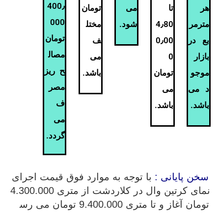
400٫
هر
تا
می
تومان
000
مترمر
4٫80
شود.
مختل
تومان
بع در
0٫00
ف
مصال
بازار
0
می
ح ریز
موجو
تومان
باشد.
مصر
د می
می
ف
باشد.
باشد.
می
گردد.
سخن پایانی :
با توجه به موارد فوق قیمت اجرای
نمای کرتین وال در کلاردشت از متری 4.300.000
تومان آغاز و تا متری 9.400.000 تومان می رس
د.