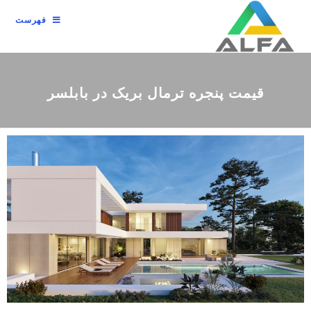
فهرست
قیمت پنجره ترمال بریک در بابلسر