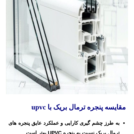
مقایسه پنجره ترمال بریک با
upvc
به طرز چشم گیری کارایی و عملکرد عایق پنجره های
ترمال بریک نسبت به پنجره UPVC بهتر است.