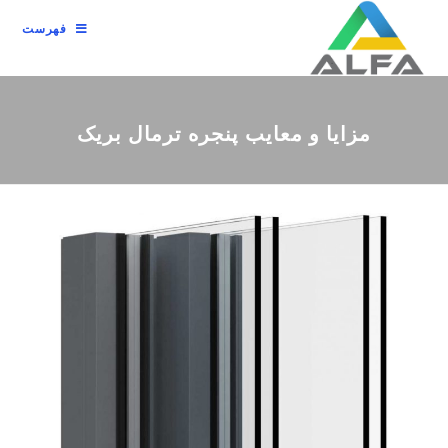
فهرست
مزایا و معایب پنجره ترمال بریک