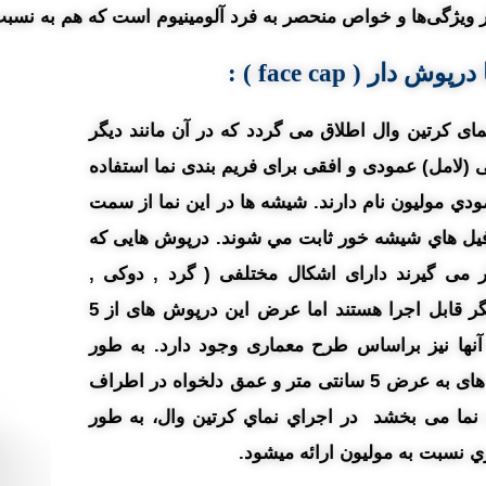
اطر ویژگی‌ها و خواص منحصر به فرد آلومینیوم است که هم به نسب
درپوش دار ( face cap )
:
ی کرتین وال اطلاق می گردد که در آن مانند دیگر
 (لامل) عمودی و افقی برای فریم بندی نما استفاده
دي موليون نام دارند. شيشه ها در اين نما از سمت
فيل هاي شيشه خور ثابت مي شوند. درپوش هایی که
 می گیرند دارای اشکال مختلفی ( گرد , دوکی ,
مستطیل ) و با طول عمق متفاوتی نسبت به یکدیگر قابل اجرا هستند اما عرض این درپوش های از 5
 آنها نیز براساس طرح معماری وجود دارد. به طور
خلاصه در نمای کرتین وال سیستم فیس کپ المان های به عرض 5 سانتی متر و عمق دلخواه در اطراف
 نما می بخشد در اجراي نماي کرتين وال، به طور
 نسبت به موليون ارائه ميشود.