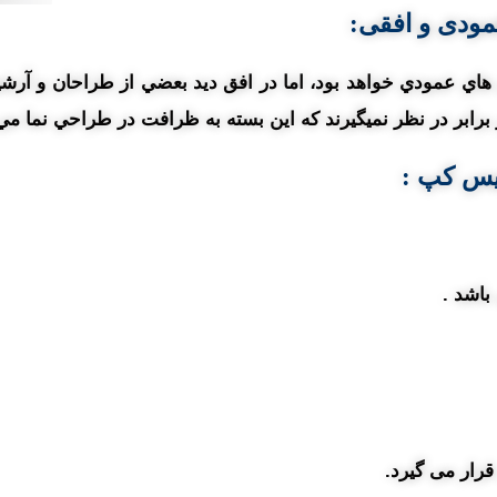
مودی و افقی:
 هاي عمودي خواهد بود، اما در افق ديد بعضي از طراحان و آرشيت
ر برابر در نظر نميگيرند که اين بسته به ظرافت در طراحي نما مي
یس کپ :