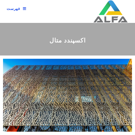
فهرست
اکسپندد متال