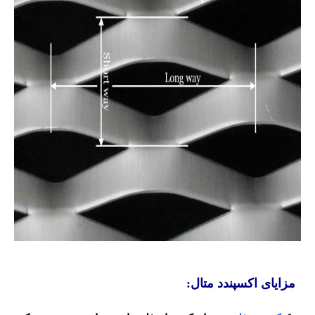
مزایای اکسپندد متال: