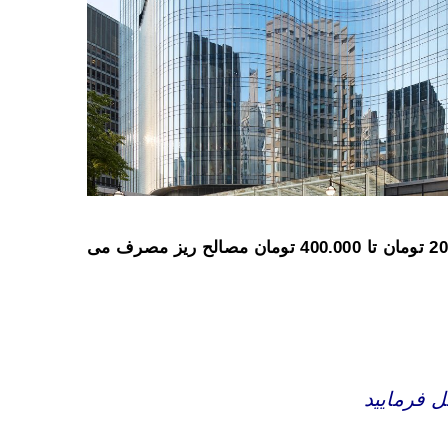
نیاز به پیچ و پرج، الکترود ، صفحه برش و…. نیز می باشد که با توجه به میزان مصرف آن از حدود متری 200.000 تومان تا 400.000 تومان مصالح ریز مصرف می
ل فرمایید