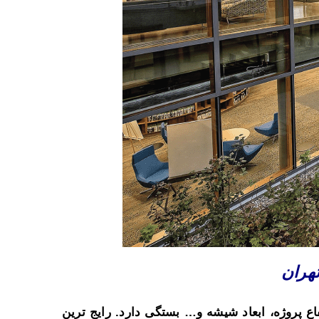
هران
ع پروژه، ابعاد شیشه و… بستگی دارد. رایج ترین