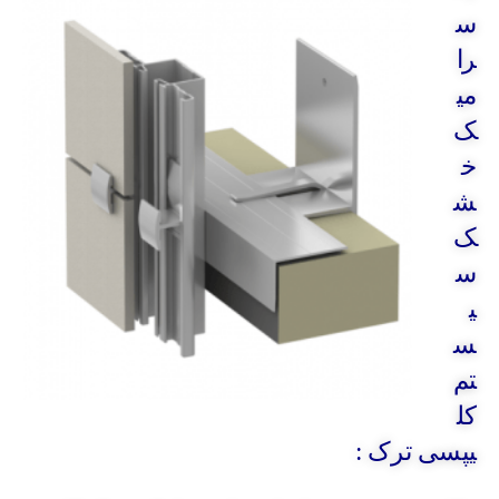
س
را
می
ک
خ
ش
ک
س
ی
س
تم
کل
یپسی ترک :