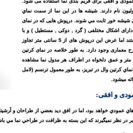
عمودی و افقی برای فریم بندی نما استفاده می شود.
ون نام دارند. شيشه ها در اين نما از سمت نماي
ي شيشه خور ثابت مي شوند. درپوش هایی که در نمای
ارای اشکال مختلفی ( گرد , دوکی , مستطیل ) و با
طول عمق متفاوتی نسبت به یکدیگر قابل اجرا هستند اما عرض این درپوش های از 5 سانتی متر تجاوز
رح معماری وجود دارد. به طور خلاصه در نمای کرتین
فیس کپ المان های به عرض 5 سانتی متر و عمق دلخواه در اطراف هر مدول نما مشاهده
ماي کرتين وال در تبریز، به طور معمول ترنسم (لامل
ئه ميشود.
مودی و افقی:
اي عمودي خواهد بود، اما در افق ديد بعضي از طراحان و آرشيتک
ابر در نظر نميگيرند که اين بسته به ظرافت در طراحي نما مي باش