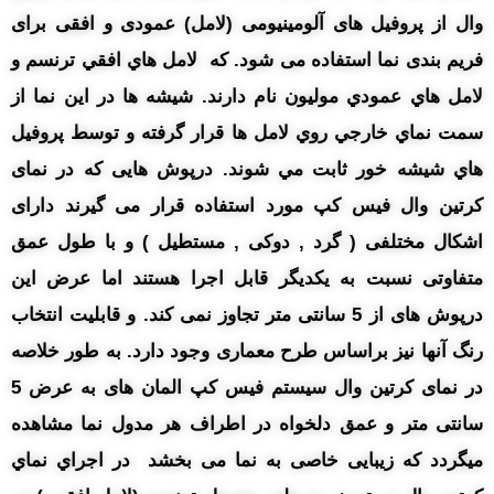
وال از پروفیل های آلومینیومی (لامل) عمودی و افقی برای
فریم بندی نما استفاده می شود. که لامل هاي افقي ترنسم و
لامل هاي عمودي موليون نام دارند. شيشه ها در اين نما از
سمت نماي خارجي روي لامل ها قرار گرفته و توسط پروفيل
هاي شيشه خور ثابت مي شوند. درپوش هایی که در نمای
کرتین وال فیس کپ مورد استفاده قرار می گیرند دارای
اشکال مختلفی ( گرد , دوکی , مستطیل ) و با طول عمق
متفاوتی نسبت به یکدیگر قابل اجرا هستند اما عرض این
درپوش های از 5 سانتی متر تجاوز نمی کند. و قابلیت انتخاب
رنگ آنها نیز براساس طرح معماری وجود دارد. به طور خلاصه
در نمای کرتین وال سیستم فیس کپ المان های به عرض 5
سانتی متر و عمق دلخواه در اطراف هر مدول نما مشاهده
میگردد که زیبایی خاصی به نما می بخشد در اجراي نماي