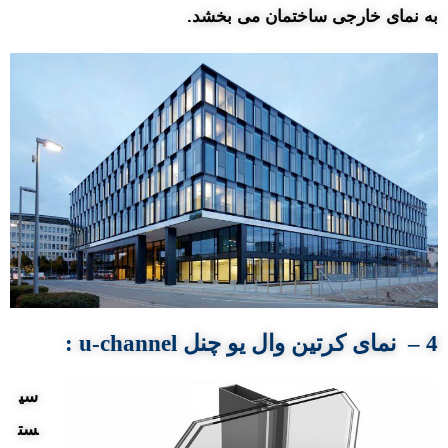
به نمای خارجی ساختمان می بخشد.
4 – نمای کرتین
وال
یو چنل
u-channel
:
سی
ست