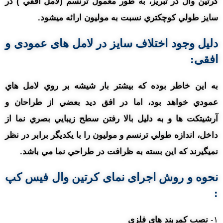
کرتين وال در تبریز، به طور معمول ترنسم (لامل افقي ) در
سايز طولي کوچکتري نسبت به موليون ارائه ميشود.
دلیل وجود اختلاف سايز در لامل های عمودی و
افقی:
به اين خاطر بوده که بيشتر بار شيشه بر روي لامل هاي
عمودي خواهد بود، اما در افق ديد بعضي از طراحان و
آرشيتکت ها و به دليل بالا رفتن سطح زيبايي بصري نما از
داخل، اندازه طولي ترنسم و موليون را با يکديگر برابر در نظر
نميگيرند که اين بسته به ظرافت در طراحي نما مي باشد.
نحوه و روش
اجرای نمای کرتین وال فیس کپ
:
۱-
نصب کمربند های فلزی