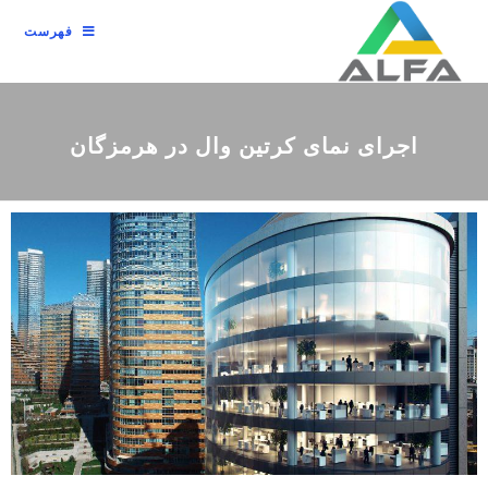
فهرست
اجرای نمای کرتین وال در هرمزگان