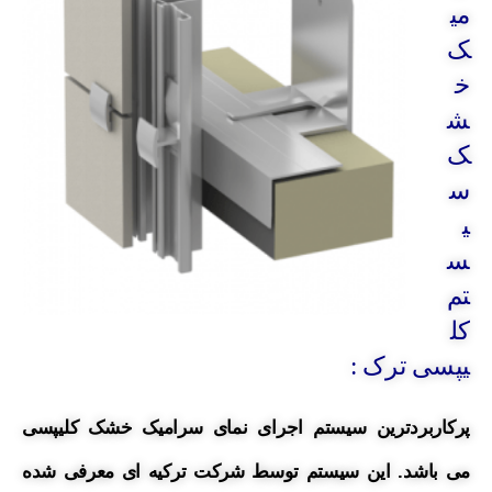
می
ک
خ
ش
ک
س
ی
س
تم
کل
یپسی ترک :
پرکاربردترین سیستم اجرای نمای سرامیک خشک کلیپسی
می باشد. این سیستم توسط شرکت ترکیه ای معرفی شده