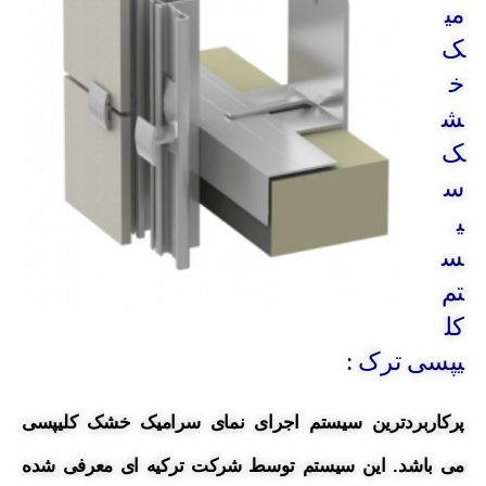
می
ک
خ
ش
ک
س
ی
س
تم
کل
یپسی ترک :
پرکاربردترین سیستم اجرای نمای سرامیک خشک کلیپسی
می باشد. این سیستم توسط شرکت ترکیه ای معرفی شده