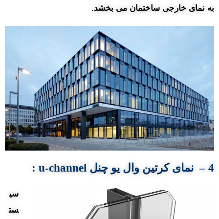
به نمای خارجی ساختمان می بخشد.
4 – نمای کرتین
وال
یو چنل
u-channel
:
سی
ست