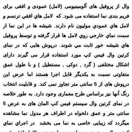
وال از پروفیل های آلومینیومی (لامل) عمودی و افقی برای
فریم بندی نما استفاده می شود. که لامل هاي افقي ترنسم و
لامل هاي عمودي موليون نام دارند. شيشه ها در اين نما از
سمت نماي خارجي روي لامل ها قرار گرفته و توسط پروفيل
هاي شيشه خور ثابت مي شوند. درپوش هایی که در نمای
کرتین وال فیس کپ مورد استفاده قرار می گیرند دارای
اشکال مختلفی ( گرد , دوکی , مستطیل ) و با طول عمق
متفاوتی نسبت به یکدیگر قابل اجرا هستند اما عرض این
درپوش های از 5 سانتی متر تجاوز نمی کند. و قابلیت انتخاب
رنگ آنها نیز براساس طرح معماری وجود دارد. به طور خلاصه
در نمای کرتین وال سیستم فیس کپ المان های به عرض 5
سانتی متر و عمق دلخواه در اطراف هر مدول نما مشاهده
میگردد که زیبایی خاصی به نما می بخشد در اجراي نماي