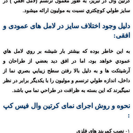
کرتين وال در تبریز، به طور معمول ترنسم (لامل افقي ) در
سايز طولي کوچکتري نسبت به موليون ارائه ميشود.
دلیل وجود اختلاف سايز در لامل های عمودی و
افقی:
به اين خاطر بوده که بيشتر بار شيشه بر روي لامل هاي
عمودي خواهد بود، اما در افق ديد بعضي از طراحان و
آرشيتکت ها و به دليل بالا رفتن سطح زيبايي بصري نما از
داخل، اندازه طولي ترنسم و موليون را با يکديگر برابر در نظر
نميگيرند که اين بسته به ظرافت در طراحي نما مي باشد.
نحوه و روش
اجرای نمای کرتین وال فیس کپ
:
۱-
نصب کمربند های فلزی