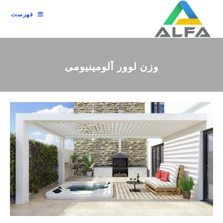
فهرست
وزن لوور آلومینیومی