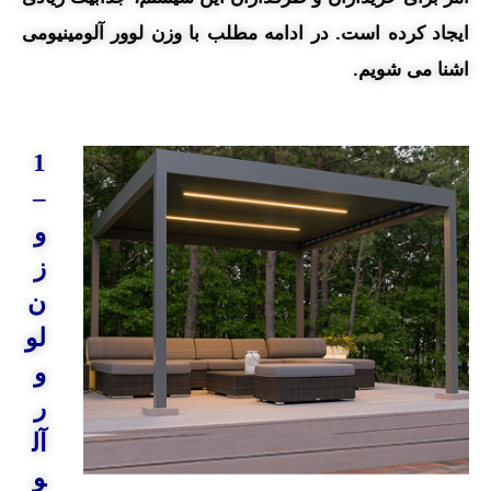
ایجاد کرده است. در ادامه مطلب با وزن لوور آلومینیومی
اشنا می شویم.
1
–
و
ز
ن
لو
و
ر
آل
و