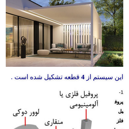
این سیستم از
4
قطعه تشکیل شده است .
1-
پروف
یل
فلز