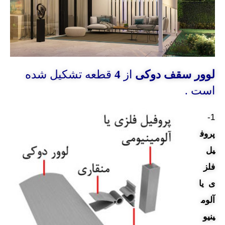
لوور سقف دوکی
از
4
قطعه تشکیل شده
است .
1-
پروف
یل
فلز
ی یا
آلوم
ینیو