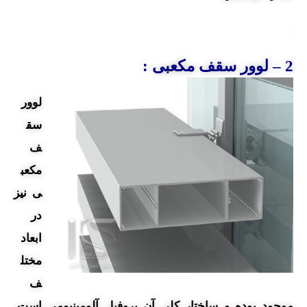
.
2 – لوور سقف
مکعبی :
لوور
سق
ف
مکعب
ی نیز
در
ابعاد
مختل
ف
موجود بوده و ساختار کلی آن پروفيل آلومينيومی است.