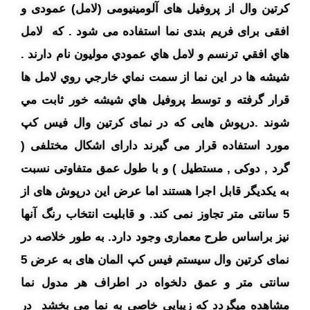
کرتین وال از پروفیل های آلومینیومی (لامل) عمودی و
افقی برای فریم بندی نما استفاده می شود . که لامل
هاي افقي ترنسم و لامل هاي عمودي موليون نام دارند .
شيشه ها در اين نما از سمت نماي خارجي روي لامل ها
قرار گرفته و توسط پروفيل هاي شيشه خور ثابت مي
شوند .درپوش هایی که در نمای کرتین وال فیس کپ
مورد استفاده قرار می گیرند دارای اشکال مختلفی (
گرد , دوکی , مستطیل ) و با طول عمق متفاوتی نسبت
به یکدیگر قابل اجرا هستند اما عرض این درپوش های از
5 سانتی متر تجاوز نمی کند. و قابلیت انتخاب رنگ آنها
نیز براساس طرح معماری وجود دارد. به طور خلاصه در
نمای کرتین وال سیستم فیس کپ المان های به عرض 5
سانتی متر و عمق دلخواه در اطراف هر مدول نما
مشاهده میگردد که زیبایی خاصی به نما می بخشد در