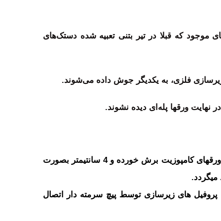
موجود که قبلا در تیر بتنی تعبیه شده دستک‌های
ر نهایت ورقها پله‌ای دیده نشوند.
پس از طراحی و محاسبات نمای ساختمان ورقها در کارگاه به اندازه­های تعیین شده برش خورده و لبه های تمامی ورقهای کامپوزیت برش خورده و 4 سانتیمتر بصورت
ی­گردد.
 فاصله داده می­شود و به پروفیل های زیرسازی توسط پیچ سرمته دار اتصال