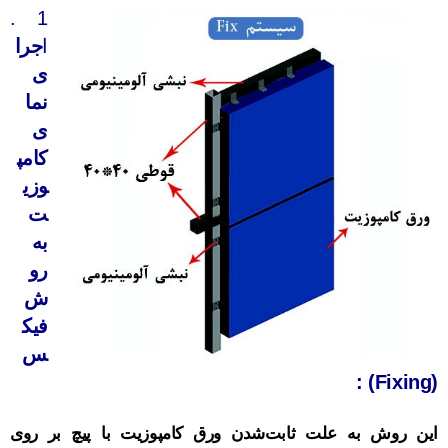
.
1
ا
جرا
ی
نما
ی
کامپ
وزی
ت
به
رو
ش
فیک
س
(Fixing) :
این روش به علت ثابت‌شدن ورق کامپوزیت با پیچ بر روی