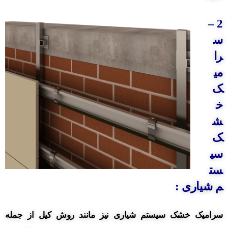
–
2
س
را
می
ک
خ
ش
ک
سی
ست
م شیاری :
سرامیک خشک سیستم شیاری نیز مانند روش کیل از جمله