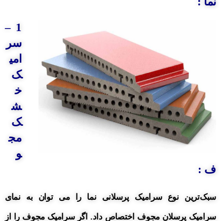
نما :
1 –
سر
امی
ک
خ
ش
ک
مج
و
ف :
سبک‌ترین نوع سرامیک پرسلانی نما را می توان به نمای
سرامیک پرسلان مجوف اختصاص داد.
اگر سرامیک مجوف را از