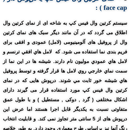
:
face cap )
سیستم کرتین وال فیس کپ به شاخه ای از نمای کرتین وال
اطلاق می گردد که در آن مانند دیگر سبک های نمای کرتین
وال از پروفیل های آلومینیومی (لامل) عمودی و افقی برای
فریم بندی نما استفاده می شود. که لامل هاي افقي ترنسم و
لامل هاي عمودي موليون نام دارند. شيشه ها در اين نما از
سمت نماي خارجي روي لامل ها قرار گرفته و توسط پروفيل
هاي شيشه خور ثابت مي شوند. درپوش هایی که در نمای
کرتین وال فیس کپ مورد استفاده قرار می گیرند دارای
اشکال مختلفی ( گرد , دوکی , مستطیل ) و با طول عمق
متفاوتی نسبت به یکدیگر قابل اجرا هستند اما عرض این
درپوش های از 5 سانتی متر تجاوز نمی کند. و قابلیت انتخاب
رنگ آنها نیز براساس طرح معماری وجود دارد. به طور خلاصه