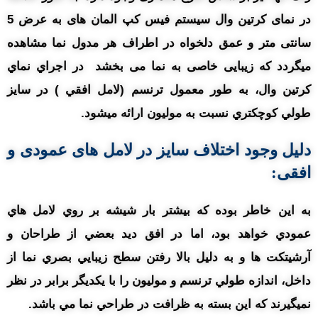
در نمای کرتین وال سیستم فیس کپ المان های به عرض 5
سانتی متر و عمق دلخواه در اطراف هر مدول نما مشاهده
میگردد که زیبایی خاصی به نما می بخشد در اجراي نماي
کرتين وال، به طور معمول ترنسم (لامل افقي ) در سايز
طولي کوچکتري نسبت به موليون ارائه ميشود.
دلیل وجود اختلاف سايز در لامل های عمودی و
افقی:
به اين خاطر بوده که بيشتر بار شيشه بر روي لامل هاي
عمودي خواهد بود، اما در افق ديد بعضي از طراحان و
آرشيتکت ها و به دليل بالا رفتن سطح زيبايي بصري نما از
داخل، اندازه طولي ترنسم و موليون را با يکديگر برابر در نظر
نميگيرند که اين بسته به ظرافت در طراحي نما مي باشد.