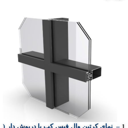
1
–
نمای کرتین وال
فیس کپ
یا
درپوش دار (