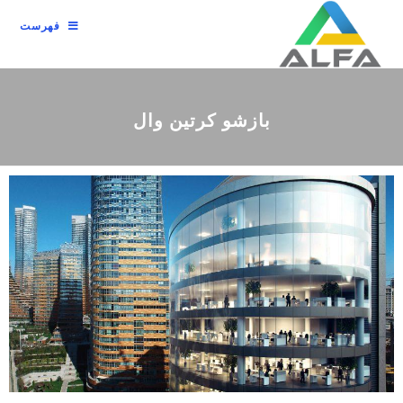
فهرست
بازشو کرتین وال