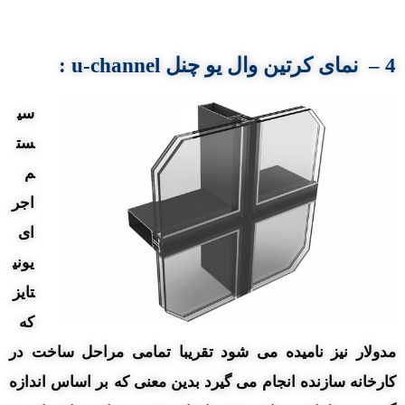
4 – نمای کرتین
وال
یو چنل
u-channel
:
سی
ست
م
اجر
ای
یونی
تایز
که
مدولار نیز نامیده می شود تقریبا تمامی مراحل ساخت در
کارخانه سازنده انجام می گیرد بدین معنی که بر اساس اندازه