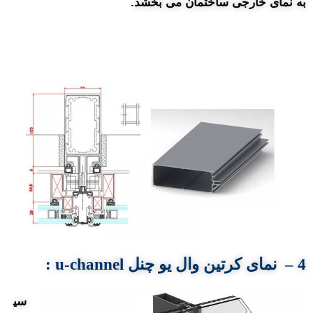
به نمای خارجی ساختمان می بخشد.
4 – نمای کرتین
وال
یو چنل
u-channel
:
سی