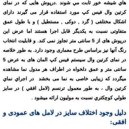
هاي شيشه خور ثابت مي شوند .درپوش هایی که در نمای
کرتین وال فیس کپ مورد استفاده قرار می گیرند دارای
اشکال مختلفی ( گرد , دوکی , مستطیل ) و با طول عمق
متفاوتی نسبت به یکدیگر قابل اجرا هستند اما عرض این
درپوش های از 5 سانتی متر تجاوز نمی کند. و قابلیت انتخاب
رنگ آنها نیز براساس طرح معماری وجود دارد. به طور خلاصه
در نمای کرتین وال سیستم فیس کپ المان های به عرض 5
سانتی متر و عمق دلخواه در اطراف هر مدول نما مشاهده
میگردد که زیبایی خاصی به نما می بخشد در اجراي نماي
کرتين وال ، به طور معمول ترنسم (لامل افقي ) در سايز
طولي کوچکتري نسبت به موليون ارائه ميشود .
دلیل وجود اختلاف سايز در لامل های عمودی و
افقی: