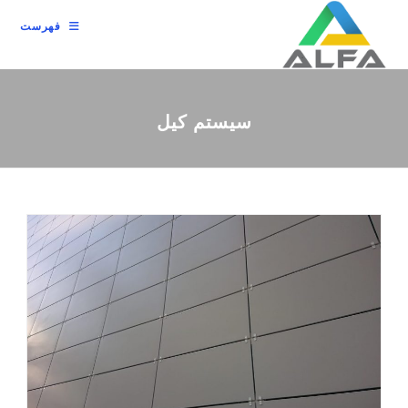
رش
فهرست
ه
حتوا
سیستم کیل