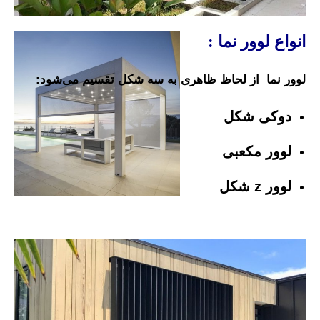
انواع
لوور نما :
لوور نما از لحاظ ظاهری به سه شکل تقسیم می‌شود
:
دوکی شکل
لوور مکعبی
لوور z شکل