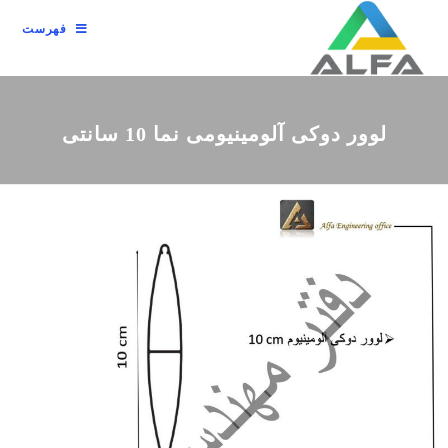
فهرست
لوور دوکی آلومینیومی نما 10 سانتی